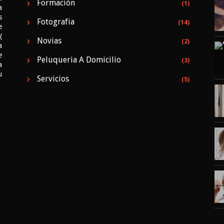
Formación
(1)
a
s
Fotografia
(14)
e
(
Novias
(2)
a
e
Peluqueria A Domicilio
(3)
a
u
Servicios
(5)