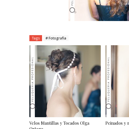
Tags
# Fotografia
Velos Mantillas y Tocados Olga
Peinados y m
Ortega